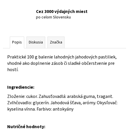
č
a
Cez 3000 výdajných miest
m
po celom Slovensku
e
POMARANČOVÉ
PASTILKY
Popis
Diskusia
Značka
27G
SCATOLETTA
PASTIGLIE
Praktické 100 g balenie lahodných jahodových pastiliek,
ARANCIA
vhodné ako doplnenie zásob či sladké občerstvenie pre
€2,99
hostí.
Ingrediencie:
Zloženie: cukor. Zahusťovadlá: arabská guma, tragant.
Zvlhčovadlo: glycerín. Jahodová šťava, arómy. Okysľovač:
kyselina vínna. Farbivo: antokyány
Nutričné hodnoty: