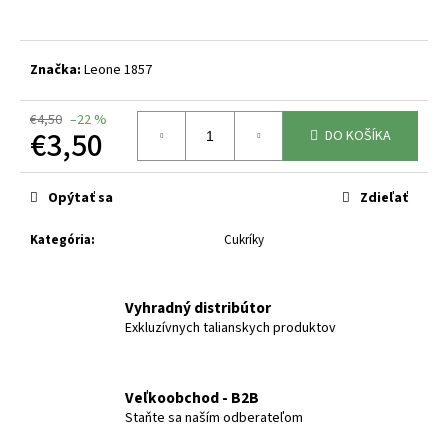
á
j
Značka:
Leone 1857
s
ť
€4,50
–22 %
?
€3,50
DO KOŠÍKA
Jednotková
cena:
Opýtať sa
Zdieľať
HĽADAŤ
Kategória
:
Cukríky
Vyhradný distribútor
O
Exkluzívnych talianskych produktov
d
p
o
Veľkoobchod - B2B
r
Staňte sa naším odberateľom
ú