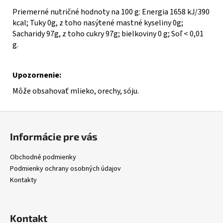
Priemerné nutričné ​​hodnoty na 100 g: Energia 1658 kJ/390
kcal; Tuky 0g, z toho nasýtené mastné kyseliny 0g;
Sacharidy 97g, z toho cukry 97g; bielkoviny 0 g; Soľ < 0,01
g.
Upozornenie:
Môže obsahovať mlieko, orechy, sóju.
Z
á
Informácie pre vás
p
ä
Obchodné podmienky
t
Podmienky ochrany osobných údajov
i
Kontakty
e
Kontakt