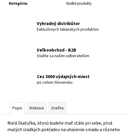
č
Kategória
:
Sladké produkty
a
m
e
Vyhradný distribútor
Exkluzívnych talianskych produktov
MANDLE
LÚPANÉ
Veľkoobchod - B2B
€6,99
Staňte sa naším odberateľom
Cez 3000 výdajných miest
po celom Slovensku
Popis
Diskusia
Značka
Malá škatuľka, ktorú budete mať stále pri sebe, plná
malých sladkých pokladov na uhasenie smädu a rôzneho