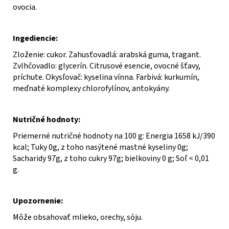
ovocia.
Ingediencie:
Zloženie: cukor. Zahusťovadlá: arabská guma, tragant.
Zvlhčovadlo: glycerín. Citrusové esencie, ovocné šťavy,
príchute. Okysľovač: kyselina vínna. Farbivá: kurkumín,
meďnaté komplexy chlorofylínov, antokyány.
Nutričné hodnoty:
Priemerné nutričné ​​hodnoty na 100 g: Energia 1658 kJ/390
kcal; Tuky 0g, z toho nasýtené mastné kyseliny 0g;
Sacharidy 97g, z toho cukry 97g; bielkoviny 0 g; Soľ < 0,01
g.
Upozornenie:
Môže obsahovať mlieko, orechy, sóju.