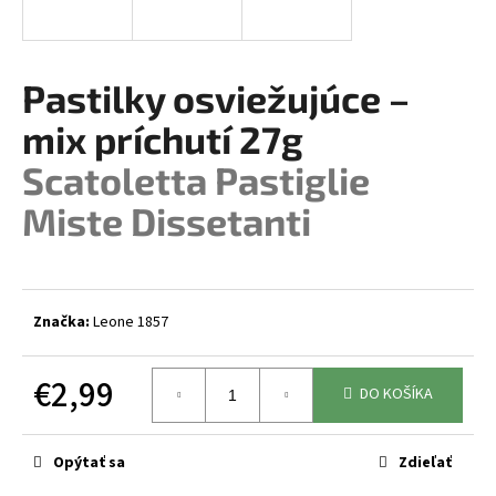
á
j
s
Pastilky osviežujúce –
ť
mix príchutí 27g
?
Scatoletta Pastiglie
Miste Dissetanti
HĽADAŤ
Značka:
Leone 1857
O
d
€2,99
DO KOŠÍKA
p
Jednotková
o
cena:
r
Opýtať sa
Zdieľať
ú