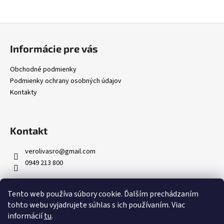
Z
á
Informácie pre vás
p
ä
Obchodné podmienky
t
Podmienky ochrany osobných údajov
i
Kontakty
e
Kontakt
verolivasro
@
gmail.com
0949 213 800
Tento web používa súbory cookie. Ďalším prechádzaním
tohto webu vyjadrujete súhlas s ich používaním. Viac
informácií
tu
.